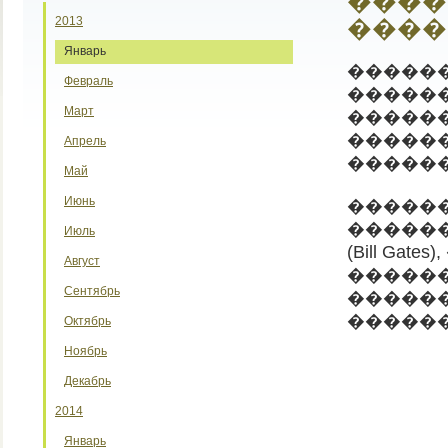
����
2013
����
Январь
������
Февраль
��������
Март
�����
������
Апрель
�����
Май
Июнь
�����
�����
Июль
(Bill Gat
Август
�������
Сентябрь
�������
������
Октябрь
Ноябрь
Декабрь
2014
Январь