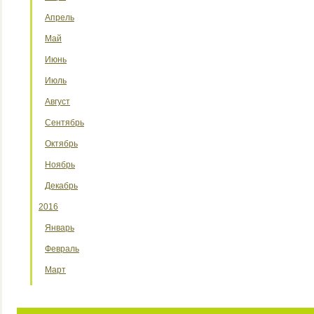
Апрель
Май
Июнь
Июль
Август
Сентябрь
Октябрь
Ноябрь
Декабрь
2016
Январь
Февраль
Март