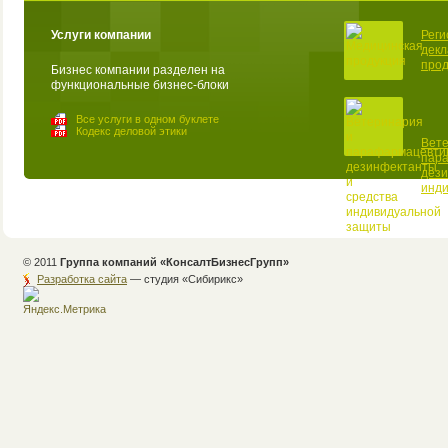
Услуги компании
Реги
декл
прод
Бизнес компании разделен на
функциональные бизнес-блоки
Все услуги в одном буклете
Кодекс деловой этики
Вете
пар
дези
инд
© 2011
Группа компаний «КонсалтБизнесГрупп»
Разработка сайта
— студия «Cибирикс»