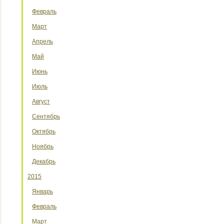
Февраль
Март
Апрель
Май
Июнь
Июль
Август
Сентябрь
Октябрь
Ноябрь
Декабрь
2015
Январь
Февраль
Март