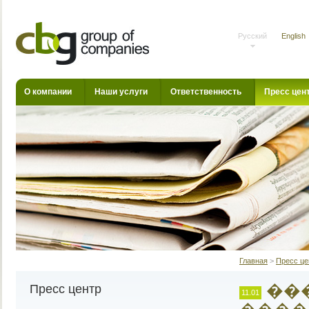
Русский
English
О компании
Наши услуги
Ответственность
Пресс цен
Главная
>
Пресс це
���
Пресс центр
11.01