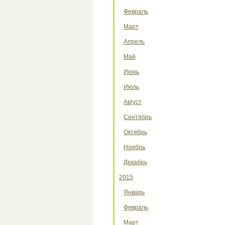
Февраль
Март
Апрель
Май
Июнь
Июль
Август
Сентябрь
Октябрь
Ноябрь
Декабрь
2015
Январь
Февраль
Март