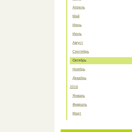
Апрель
Май
Июнь
Июль
Август
Сентябрь
Октябрь
Ноябрь
Декабрь
2016
Январь
Февраль
Март