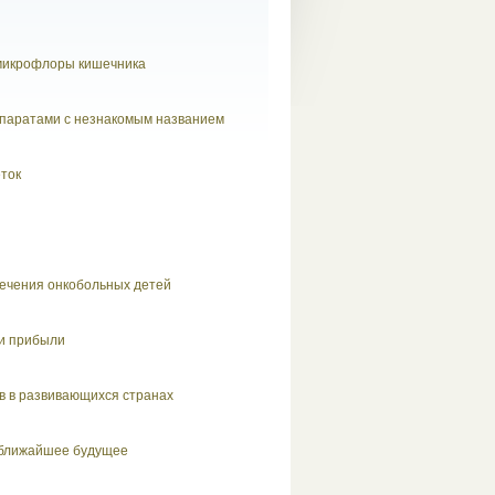
 микрофлоры кишечника
епаратами с незнакомым названием
еток
лечения онкобольных детей
 и прибыли
в в развивающихся странах
е ближайшее будущее