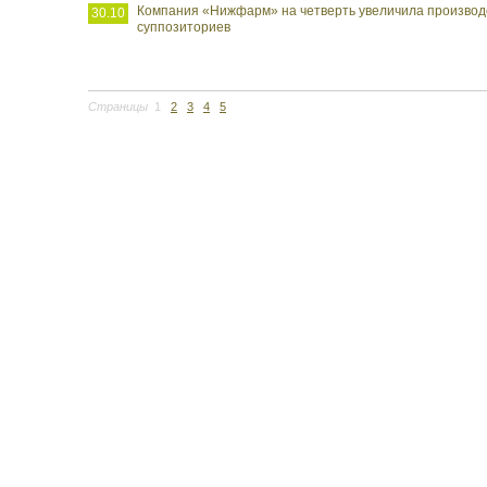
Компания «Нижфарм» на четверть увеличила производ
30.10
суппозиториев
Страницы
1
2
3
4
5