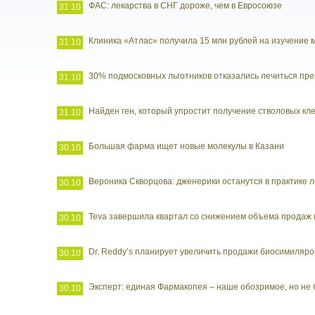
ФАС: лекарства в СНГ дороже, чем в Евросоюзе
31.10
Клиника «Атлас» получила 15 млн рублей на изучение
31.10
30% подмосковных льготников отказались лечиться пр
31.10
Найден ген, который упростит получение стволовых кл
31.10
Большая фарма ищет новые молекулы в Казани
30.10
Вероника Скворцова: дженерики останутся в практике 
30.10
Teva завершила квартал со снижением объема продаж
30.10
Dr. Reddy’s планирует увеличить продажи биосимиляро
30.10
Эксперт: единая Фармакопея – наше обозримое, но н
30.10