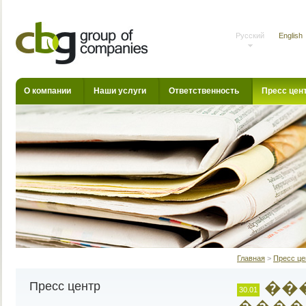
Русский
English
О компании
Наши услуги
Ответственность
Пресс цен
Главная
>
Пресс це
��
Пресс центр
30.01