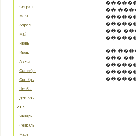
�����
Февраль
�� ���
������
Март
������
Апрель
��� ��
Май
������
Июнь
�� ���
Июль
��� ��
Август
������
Сентябрь
������
������
Октябрь
Ноябрь
Декабрь
2015
Январь
Февраль
Март