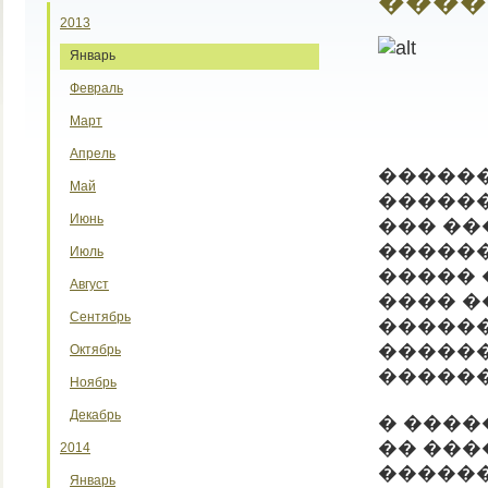
����
2013
Январь
Февраль
Март
Апрель
������
Май
������
Июнь
��� ��
�������
Июль
����� 
Август
���� �
Сентябрь
������
������
Октябрь
������
Ноябрь
Декабрь
� ����
�� ���
2014
������
Январь