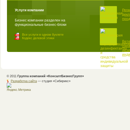
Услуги компании
Реги
декл
прод
Бизнес компании разделен на
функциональные бизнес-блоки
Все услуги в одном буклете
Кодекс деловой этики
Вете
пар
дези
инд
© 2011
Группа компаний «КонсалтБизнесГрупп»
Разработка сайта
— студия «Cибирикс»