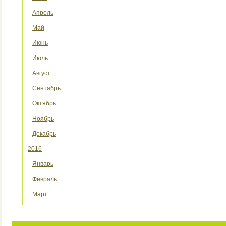
Апрель
Май
Июнь
Июль
Август
Сентябрь
Октябрь
Ноябрь
Декабрь
2016
Январь
Февраль
Март