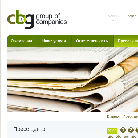
Русский
English
О компании
Наши услуги
Ответственность
Пресс цен
Главная
>
Пресс це
��
Пресс центр
01.02