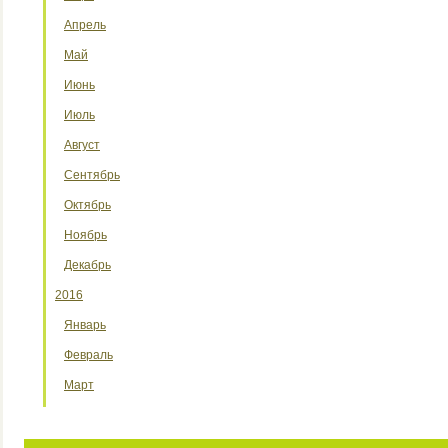
Апрель
Май
Июнь
Июль
Август
Сентябрь
Октябрь
Ноябрь
Декабрь
2016
Январь
Февраль
Март