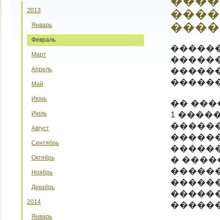
����
2013
����
����
Январь
Февраль
�����
Март
�����
Апрель
�����
�����
Май
Июнь
�� ���
1 ����
Июль
�����
Август
������
Сентябрь
������
Октябрь
� ���
������
Ноябрь
�����
Декабрь
�����
2014
������
Январь