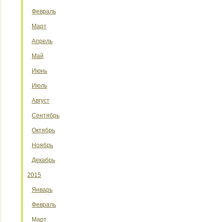
Февраль
Март
Апрель
Май
Июнь
Июль
Август
Сентябрь
Октябрь
Ноябрь
Декабрь
2015
Январь
Февраль
Март