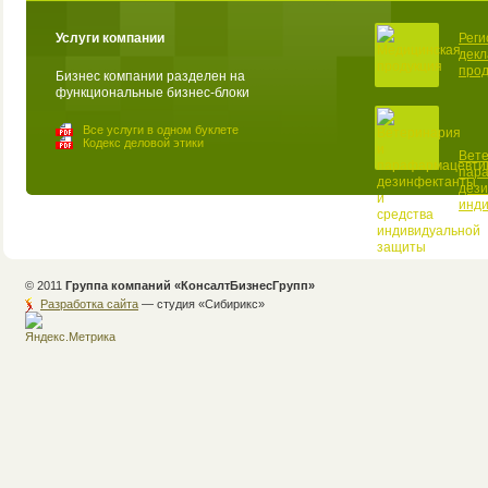
Услуги компании
Реги
декл
прод
Бизнес компании разделен на
функциональные бизнес-блоки
Все услуги в одном буклете
Кодекс деловой этики
Вете
пар
дези
инд
© 2011
Группа компаний «КонсалтБизнесГрупп»
Разработка сайта
— студия «Cибирикс»