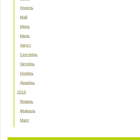
Апрель
Май
Июнь
Июль
Август
Сентябрь
Октябрь
Ноябрь
Декабрь
2016
Январь
Февраль
Март