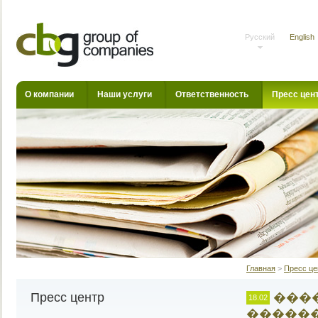
Русский
English
О компании
Наши услуги
Ответственность
Пресс цен
Главная
>
Пресс це
Пресс центр
����
18.02
�����