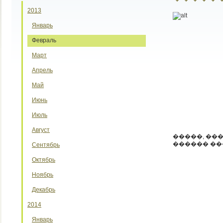
2013
Январь
Февраль
Март
Апрель
Май
Июнь
Июль
Август
�����, ��
������ ��
Сентябрь
Октябрь
Ноябрь
Декабрь
2014
Январь