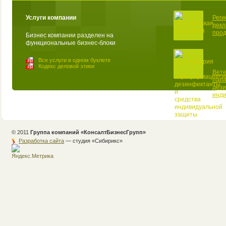
Услуги компании
Реги
декл
прод
Бизнес компании разделен на
функциональные бизнес-блоки
Все услуги в одном буклете
Кодекс деловой этики
Вете
пар
дези
инд
© 2011
Группа компаний «КонсалтБизнесГрупп»
Разработка сайта
— студия «Cибирикс»