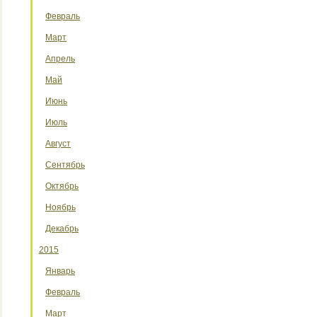
Февраль
Март
Апрель
Май
Июнь
Июль
Август
Сентябрь
Октябрь
Ноябрь
Декабрь
2015
Январь
Февраль
Март