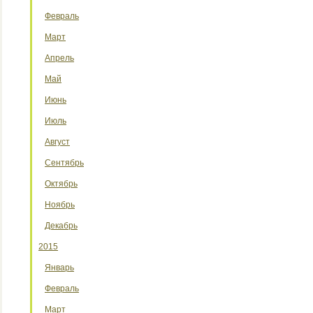
Февраль
Март
Апрель
Май
Июнь
Июль
Август
Сентябрь
Октябрь
Ноябрь
Декабрь
2015
Январь
Февраль
Март