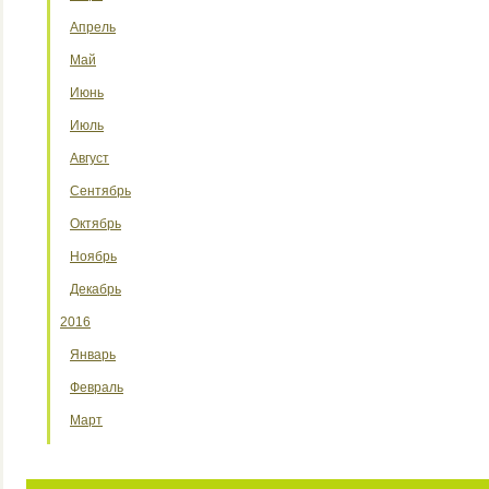
Апрель
Май
Июнь
Июль
Август
Сентябрь
Октябрь
Ноябрь
Декабрь
2016
Январь
Февраль
Март