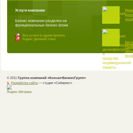
Услуги компании
Реги
декл
прод
Бизнес компании разделен на
функциональные бизнес-блоки
Все услуги в одном буклете
Кодекс деловой этики
Вете
пар
дези
инд
© 2011
Группа компаний «КонсалтБизнесГрупп»
Разработка сайта
— студия «Cибирикс»