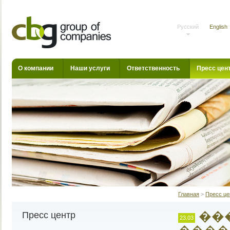
Русский
English
О компании
Наши услуги
Ответственность
Пресс цен
Главная
>
Пресс це
��
Пресс центр
23.03