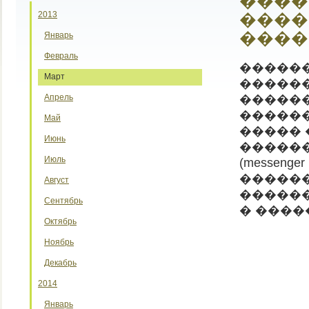
����
2013
����
����
Январь
Февраль
������
Март
�����
Апрель
������
������
Май
����� 
Июнь
�����
Июль
(messeng
�����
Август
������
Сентябрь
� ����
Октябрь
Ноябрь
Декабрь
2014
Январь