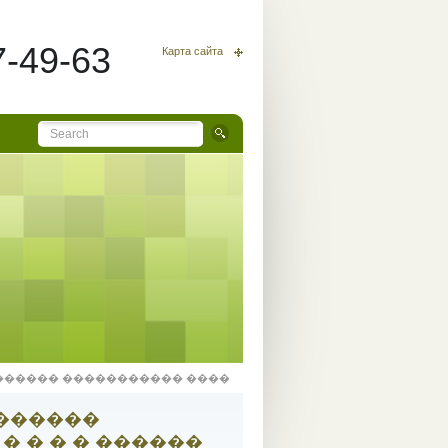
7-49-63
Карта сайта
 ����������� ����������� ��������� � � � � ������
���������
 � � � ������