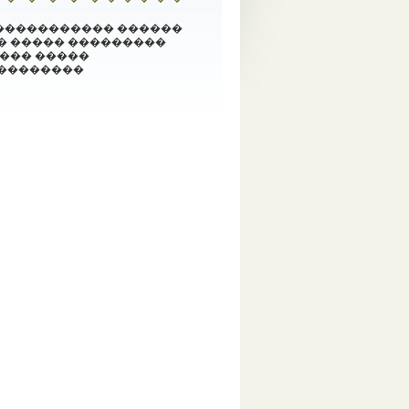
����������� ������
� ����� ���������
���� �����
���������