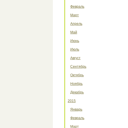
Февраль
Март
Апрель
Май
Июнь
Июль
Август
Сентябрь
Октябрь
Ноябрь
Декабрь
2015
Январь
Февраль
Март