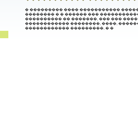
� ��������� ���� ����������� ����
�������� � � ������ ��� ����������
���������� �� �������, ��� ��� ���
������������ ��������, ����, ����
������������ ���������, � �