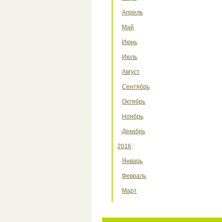
Апрель
Май
Июнь
Июль
Август
Сентябрь
Октябрь
Ноябрь
Декабрь
2016
Январь
Февраль
Март