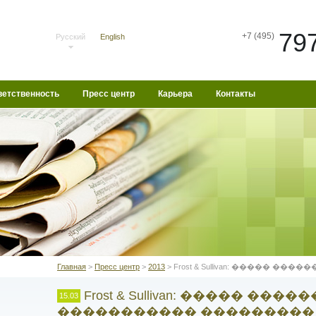
79
+7 (495)
Русский
English
ветственность
Пресс центр
Карьера
Контакты
Главная
>
Пресс центр
>
2013
> Frost & Sullivan: �����
Frost & Sullivan: ����� ��
15.03
����������� ��������� �