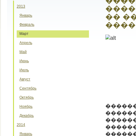
����
2013
����
�� �
Январь
����
Февраль
Март
Апрель
Май
Июнь
Июль
Август
Сентябрь
Октябрь
������
Ноябрь
�����
Декабрь
�����
2014
������
������
Январь