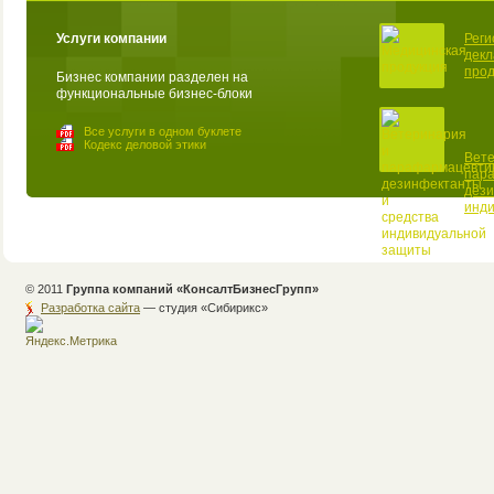
Услуги компании
Реги
декл
прод
Бизнес компании разделен на
функциональные бизнес-блоки
Все услуги в одном буклете
Кодекс деловой этики
Вете
пар
дези
инд
© 2011
Группа компаний «КонсалтБизнесГрупп»
Разработка сайта
— студия «Cибирикс»