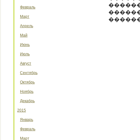
�����
Февраль
������
Март
������
Апрель
Май
Июнь
Июль
Август
Сентябрь
Октябрь
Ноябрь
Декабрь
2015
Январь
Февраль
Март