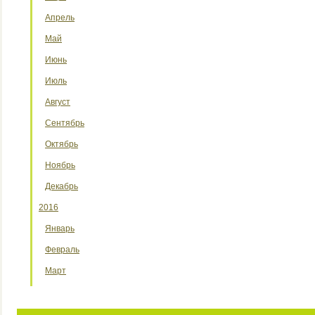
Апрель
Май
Июнь
Июль
Август
Сентябрь
Октябрь
Ноябрь
Декабрь
2016
Январь
Февраль
Март