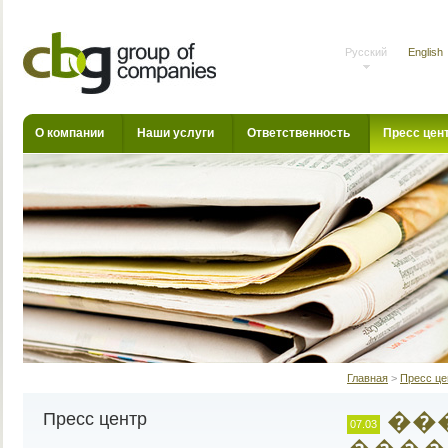
Русский
English
О компании
Наши услуги
Ответственность
Пресс цен
Главная
>
Пресс це
��
Пресс центр
07.03