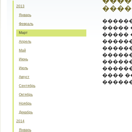
����
2013
����
Январь
������
Февраль
����� 
Март
����� 
�����
Апрель
�����
Май
������
Июнь
�����
������
Июль
���� �
Август
�����
Сентябрь
Октябрь
Ноябрь
Декабрь
2014
Январь