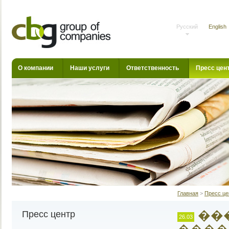
Русский
English
О компании
Наши услуги
Ответственность
Пресс цен
Главная
>
Пресс це
��
Пресс центр
26.03