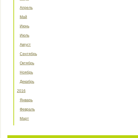
Апрель
Май
Июнь
Июль
Август
Сентябрь
Октябрь
Ноябрь
Декабрь
2016
Январь
Февраль
Март