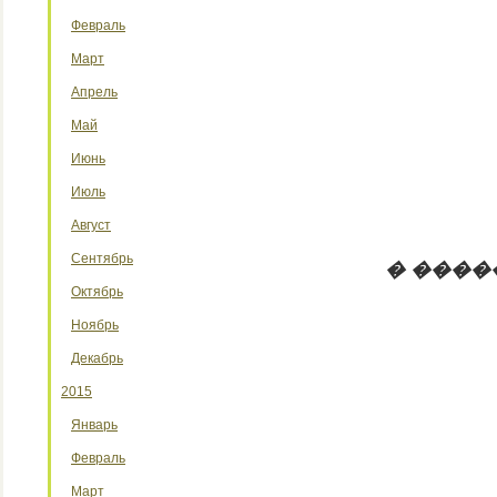
Февраль
Март
Апрель
Май
Июнь
Июль
Август
Сентябрь
� ����
Октябрь
Ноябрь
Декабрь
2015
Январь
Февраль
Март