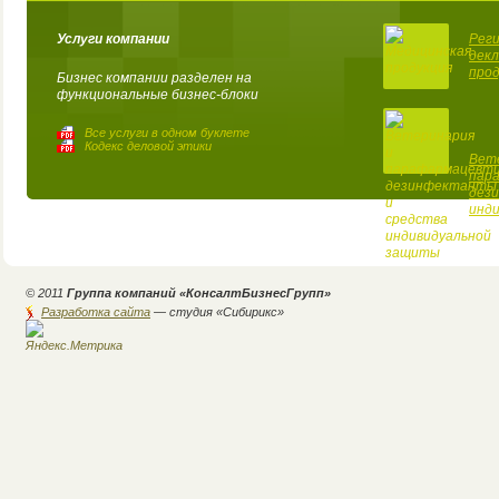
Услуги компании
Реги
декл
про
Бизнес компании разделен на
функциональные бизнес-блоки
Все услуги в одном буклете
Кодекс деловой этики
Вет
пар
дез
инд
© 2011
Группа компаний «КонсалтБизнесГрупп»
Разработка сайта
— студия «Cибирикс»