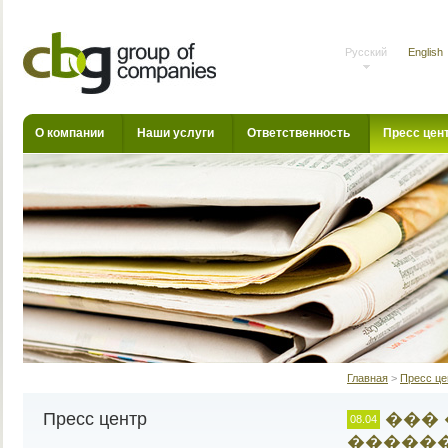
Русский
English
О компании
Наши услуги
Ответственность
Пресс цен
Главная
>
Пресс це
Пресс центр
��� 
08.04
������