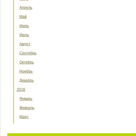
Апрель
Май
Июнь
Июль
Август
Сентябрь
Октябрь
Ноябрь
Декабрь
2016
Январь
Февраль
Март