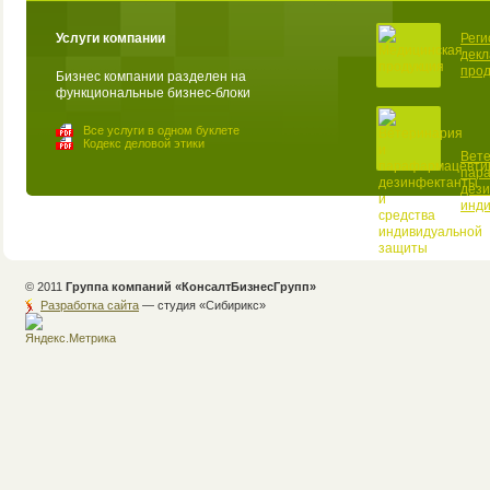
Услуги компании
Реги
декл
прод
Бизнес компании разделен на
функциональные бизнес-блоки
Все услуги в одном буклете
Кодекс деловой этики
Вете
пар
дези
инд
© 2011
Группа компаний «КонсалтБизнесГрупп»
Разработка сайта
— студия «Cибирикс»