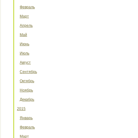
Февраль
Март
Апрель
Май
Июнь
Июль
Август
Сентябрь
Октябрь
Ноябрь
Декабрь
2015
Январь
Февраль
Март