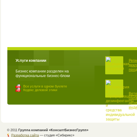
Услуги компании
Реги
декл
прод
Бизнес компании разделен на
функциональные бизнес-блоки
Все услуги в одном буклете
Кодекс деловой этики
Вете
пар
дези
инд
© 2011
Группа компаний «КонсалтБизнесГрупп»
Разработка сайта
— студия «Cибирикс»